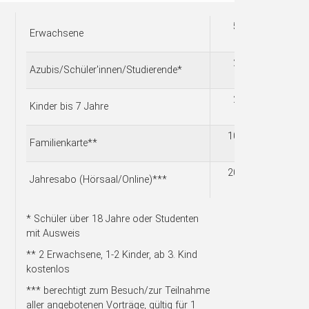
5,00
Erwachsene
€
2,50
Azubis/Schüler'innen/Studierende*
€
2,00
Kinder bis 7 Jahre
€
10,00
Familienkarte**
€
20,00
Jahresabo (Hörsaal/Online)***
€
* Schüler über 18 Jahre oder Studenten
mit Ausweis
** 2 Erwachsene, 1-2 Kinder, ab 3. Kind
kostenlos
*** berechtigt zum Besuch/zur Teilnahme
aller angebotenen Vorträge, gültig für 1