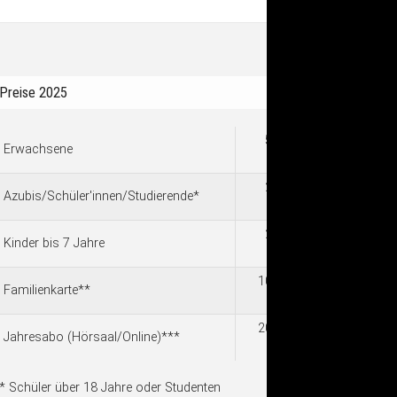
Preise 2025
5,00
Erwachsene
€
2,50
Azubis/Schüler'innen/Studierende*
€
2,00
Kinder bis 7 Jahre
€
10,00
Familienkarte**
€
20,00
Jahresabo (Hörsaal/Online)***
€
* Schüler über 18 Jahre oder Studenten