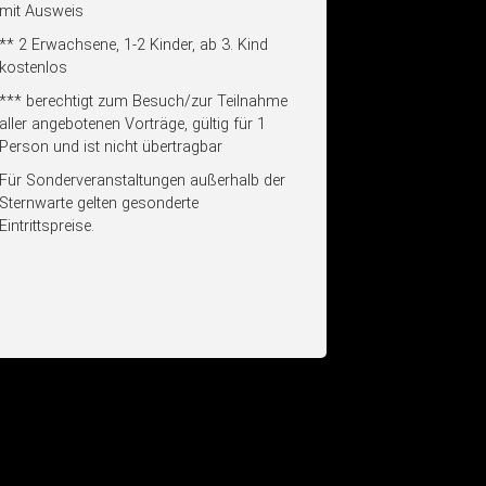
mit Ausweis
** 2 Erwachsene, 1-2 Kinder, ab 3. Kind
kostenlos
*** berechtigt zum Besuch/zur Teilnahme
aller angebotenen Vorträge, gültig für 1
Person und ist nicht übertragbar
Für Sonderveranstaltungen außerhalb der
Sternwarte gelten gesonderte
Eintrittspreise.