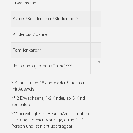
5,00
Erwachsene
€
2,50
Azubis/Schüler'innen/Studierende*
€
2,00
Kinder bis 7 Jahre
€
10,00
Familienkarte**
€
20,00
Jahresabo (Hörsaal/Online)***
€
* Schüler über 18 Jahre oder Studenten
mit Ausweis
** 2 Erwachsene, 1-2 Kinder, ab 3. Kind
kostenlos
*** berechtigt zum Besuch/zur Teilnahme
aller angebotenen Vorträge, gültig für 1
Person und ist nicht übertragbar